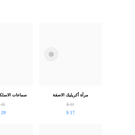
مرآة أكريليك الاصقة
سماعات الاسلكية /ENC
$
32
$
21
$
29
$
17