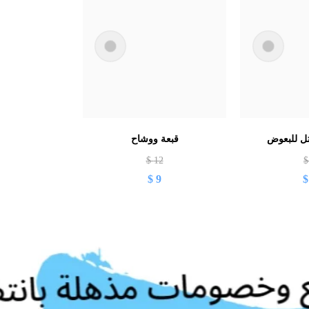
تل للبعوض
قبعة ووشاح
$
12
$
9