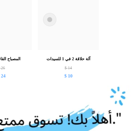
آلة حلاقة 2 في 1 للسيدات
المصباح القا
$
26
$
14
$
24
$
10